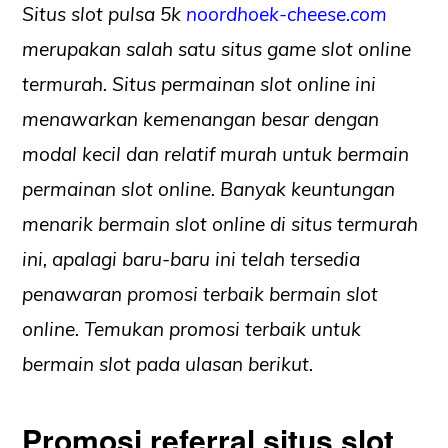
Situs slot pulsa 5k
noordhoek-cheese.com
merupakan salah satu situs game slot online
termurah. Situs permainan slot online ini
menawarkan kemenangan besar dengan
modal kecil dan relatif murah untuk bermain
permainan slot online.
Banyak keuntungan
menarik bermain slot online di situs termurah
ini, apalagi baru-baru ini telah tersedia
penawaran promosi terbaik bermain slot
online. Temukan promosi terbaik untuk
bermain slot pada ulasan berikut.
Promosi referral situs slot