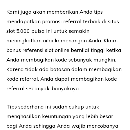
Kami juga akan memberikan Anda tips
mendapatkan promosi referral terbaik di situs
slot 5.000 pulsa ini untuk semakin
meningkatkan nilai kemenangan Anda. Klaim
bonus referensi slot online bernilai tinggi ketika
Anda membagikan kode sebanyak mungkin.
Karena tidak ada batasan dalam membagikan
kode referral, Anda dapat membagikan kode
referral sebanyak-banyaknya.
Tips sederhana ini sudah cukup untuk
menghasilkan keuntungan yang lebih besar
bagi Anda sehingga Anda wajib mencobanya