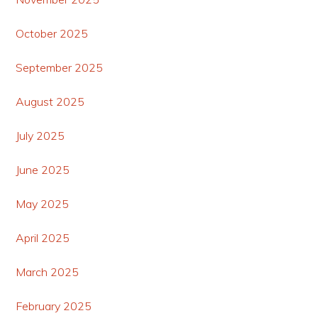
October 2025
September 2025
August 2025
July 2025
June 2025
May 2025
April 2025
March 2025
February 2025