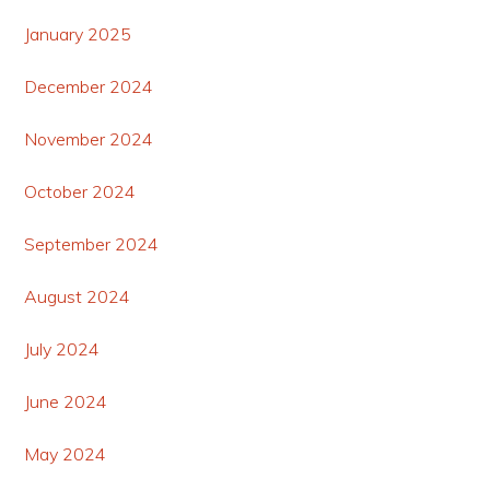
January 2025
December 2024
November 2024
October 2024
September 2024
August 2024
July 2024
June 2024
May 2024