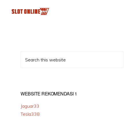
Skip
Skip
Skip
to
to
to
primary
main
primary
SLOT
Pusat
ONLINE
navigation
content
sidebar
777
Info
seputar
Primary
judi
Search
Sidebar
this
Online
website
Indonesia
WEBSITE REKOMENDASI 1
Jaguar33
Tesla338