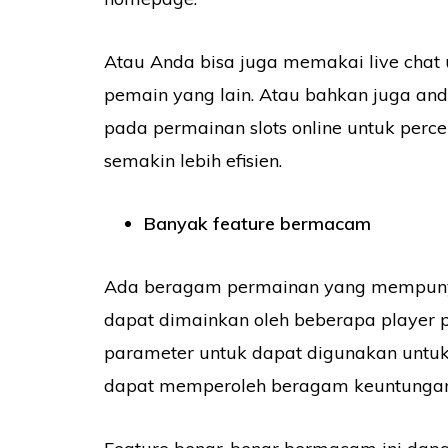
Atau Anda bisa juga memakai live cha
pemain yang lain. Atau bahkan juga an
pada permainan slots online untuk perc
semakin lebih efisien.
Banyak feature bermacam
Ada beragam permainan yang mempunya
dapat dimainkan oleh beberapa player pa
parameter untuk dapat digunakan untuk
dapat memperoleh beragam keuntungan