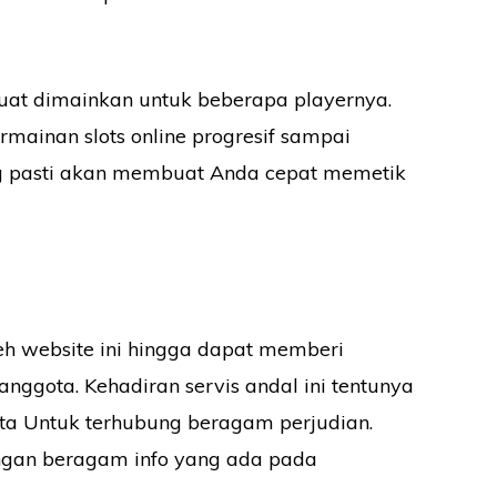
uat dimainkan untuk beberapa playernya.
ermainan slots online progresif sampai
ang pasti akan membuat Anda cepat memetik
eh website ini hingga dapat memberi
gota. Kehadiran servis andal ini tentunya
ta Untuk terhubung beragam perjudian.
dengan beragam info yang ada pada