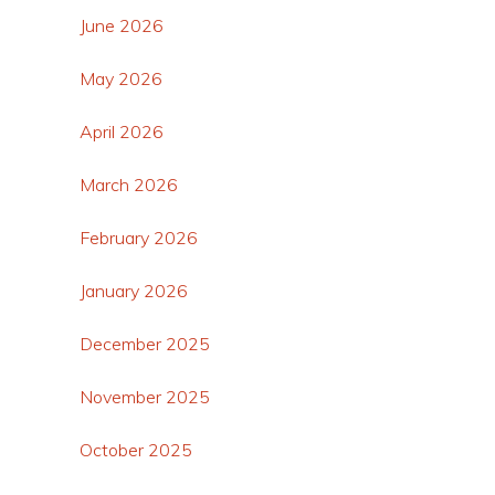
June 2026
May 2026
April 2026
March 2026
February 2026
January 2026
December 2025
November 2025
October 2025