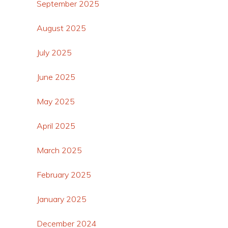
September 2025
August 2025
July 2025
June 2025
May 2025
April 2025
March 2025
February 2025
January 2025
December 2024