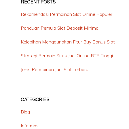
RECENT POSTS
Rekomendasi Permainan Slot Online Populer
Panduan Pemula Slot Deposit Minimal
Kelebihan Menggunakan Fitur Buy Bonus Slot
Strategi Bermain Situs Judi Online RTP Tinggi
Jenis Permainan Judi Slot Terbaru
CATEGORIES
Blog
Informasi