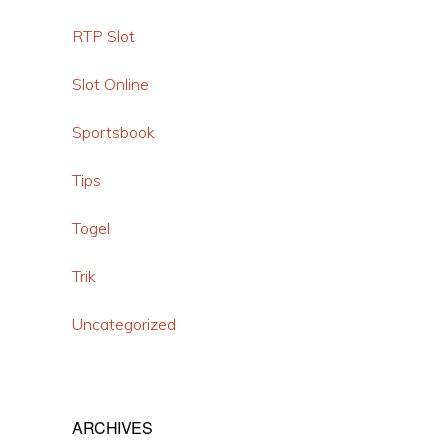
RTP Slot
Slot Online
Sportsbook
Tips
Togel
Trik
Uncategorized
ARCHIVES