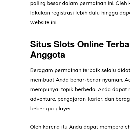
paling besar dalam permainan ini. Oleh 
lakukan registrasi lebih dulu hingga d
website ini.
Situs Slots Online Terb
Anggota
Beragam permainan terbaik selalu didat
membuat Anda benar-benar nyaman. Ada
mempunyai topik berbeda. Anda dapat 
adventure, pengajaran, karier, dan bera
beberapa player.
Oleh karena itu Anda dapat memperole