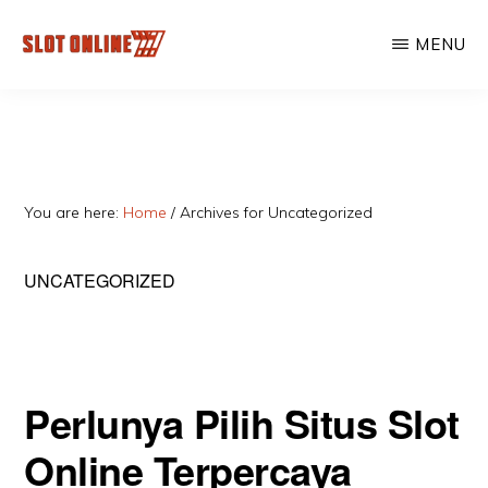
Skip
Skip
MENU
to
to
main
primary
SLOT
Pusat
ONLINE
content
sidebar
777
Info
seputar
judi
You are here:
Home
/
Archives for Uncategorized
Online
Indonesia
UNCATEGORIZED
Perlunya Pilih Situs Slot
Online Terpercaya