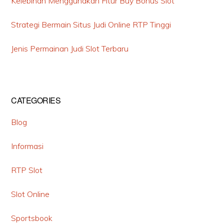
Kelebihan Menggunakan Fitur Buy Bonus Slot
Strategi Bermain Situs Judi Online RTP Tinggi
Jenis Permainan Judi Slot Terbaru
CATEGORIES
Blog
Informasi
RTP Slot
Slot Online
Sportsbook