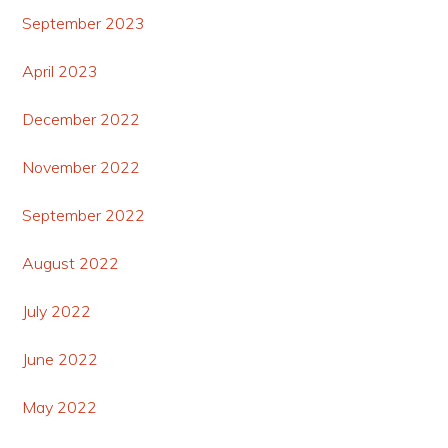
September 2023
April 2023
December 2022
November 2022
September 2022
August 2022
July 2022
June 2022
May 2022