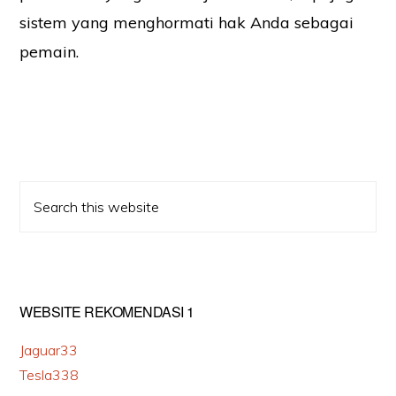
sistem yang menghormati hak Anda sebagai
pemain.
Primary
Search
Sidebar
this
website
WEBSITE REKOMENDASI 1
Jaguar33
Tesla338