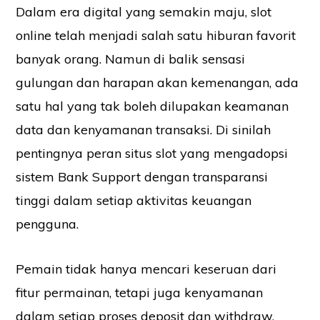
Dalam era digital yang semakin maju, slot
online telah menjadi salah satu hiburan favorit
banyak orang. Namun di balik sensasi
gulungan dan harapan akan kemenangan, ada
satu hal yang tak boleh dilupakan keamanan
data dan kenyamanan transaksi. Di sinilah
pentingnya peran situs slot yang mengadopsi
sistem Bank Support dengan transparansi
tinggi dalam setiap aktivitas keuangan
pengguna.
Pemain tidak hanya mencari keseruan dari
fitur permainan, tetapi juga kenyamanan
dalam setiap proses deposit dan withdraw.