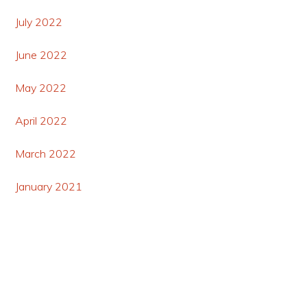
July 2022
June 2022
May 2022
April 2022
March 2022
January 2021