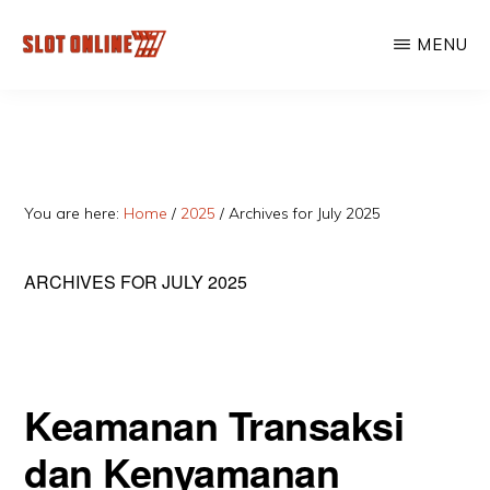
Skip
Skip
MENU
to
to
main
primary
SLOT
Pusat
ONLINE
content
sidebar
777
Info
seputar
judi
You are here:
Home
/
2025
/
Archives for July 2025
Online
Indonesia
ARCHIVES FOR JULY 2025
Keamanan Transaksi
dan Kenyamanan