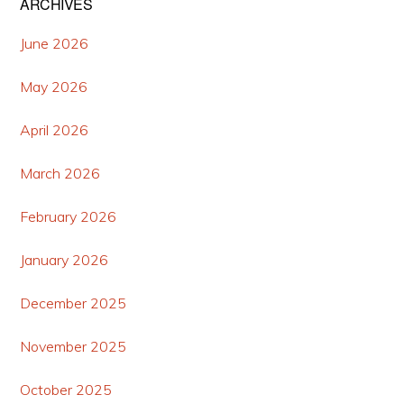
ARCHIVES
June 2026
May 2026
April 2026
March 2026
February 2026
January 2026
December 2025
November 2025
October 2025