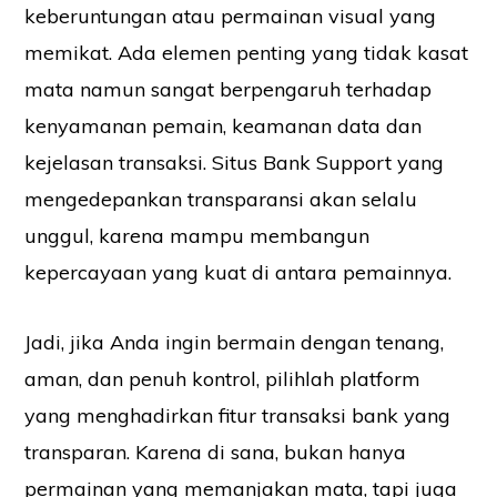
keberuntungan atau permainan visual yang
memikat. Ada elemen penting yang tidak kasat
mata namun sangat berpengaruh terhadap
kenyamanan pemain, keamanan data dan
kejelasan transaksi. Situs Bank Support yang
mengedepankan transparansi akan selalu
unggul, karena mampu membangun
kepercayaan yang kuat di antara pemainnya.
Jadi, jika Anda ingin bermain dengan tenang,
aman, dan penuh kontrol, pilihlah platform
yang menghadirkan fitur transaksi bank yang
transparan. Karena di sana, bukan hanya
permainan yang memanjakan mata, tapi juga