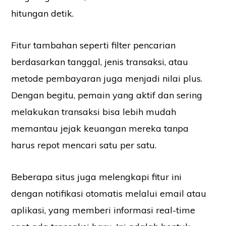
hitungan detik.
Fitur tambahan seperti filter pencarian
berdasarkan tanggal, jenis transaksi, atau
metode pembayaran juga menjadi nilai plus.
Dengan begitu, pemain yang aktif dan sering
melakukan transaksi bisa lebih mudah
memantau jejak keuangan mereka tanpa
harus repot mencari satu per satu.
Beberapa situs juga melengkapi fitur ini
dengan notifikasi otomatis melalui email atau
aplikasi, yang memberi informasi real-time