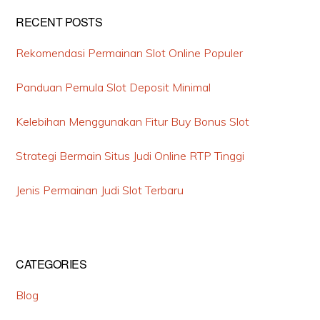
RECENT POSTS
Rekomendasi Permainan Slot Online Populer
Panduan Pemula Slot Deposit Minimal
Kelebihan Menggunakan Fitur Buy Bonus Slot
Strategi Bermain Situs Judi Online RTP Tinggi
Jenis Permainan Judi Slot Terbaru
CATEGORIES
Blog