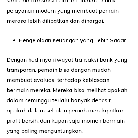
saat ada transaksi baru. Ini adalah bentuk
pelayanan modern yang membuat pemain
merasa lebih dilibatkan dan dihargai.
Pengelolaan Keuangan yang Lebih Sadar
Dengan hadirnya riwayat transaksi bank yang
transparan, pemain bisa dengan mudah
membuat evaluasi terhadap kebiasaan
bermain mereka. Mereka bisa melihat apakah
dalam seminggu terlalu banyak deposit,
apakah dalam sebulan pernah mendapatkan
profit bersih, dan kapan saja momen bermain
yang paling menguntungkan.