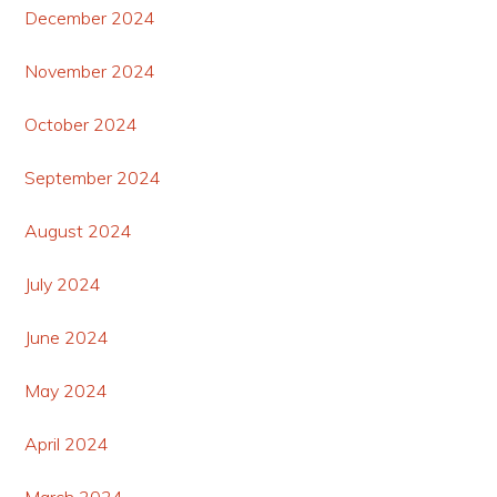
December 2024
November 2024
October 2024
September 2024
August 2024
July 2024
June 2024
May 2024
April 2024