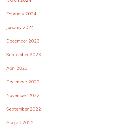
March 2024
February 2024
January 2024
December 2023
September 2023
April 2023
December 2022
November 2022
September 2022
August 2022