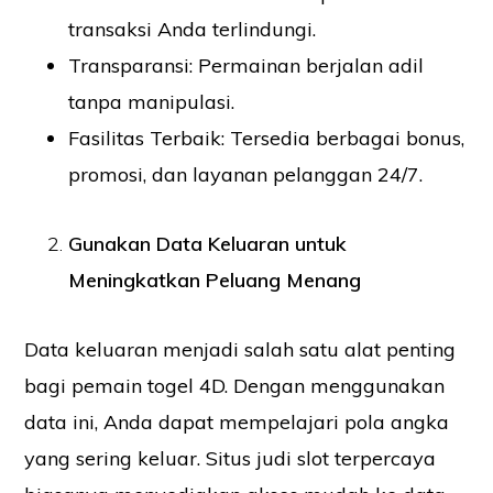
transaksi Anda terlindungi.
Transparansi: Permainan berjalan adil
tanpa manipulasi.
Fasilitas Terbaik: Tersedia berbagai bonus,
promosi, dan layanan pelanggan 24/7.
Gunakan Data Keluaran untuk
Meningkatkan Peluang Menang
Data keluaran menjadi salah satu alat penting
bagi pemain togel 4D. Dengan menggunakan
data ini, Anda dapat mempelajari pola angka
yang sering keluar. Situs judi slot terpercaya