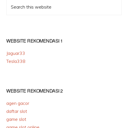
Primary
Search
Sidebar
this
website
WEBSITE REKOMENDASI 1
Jaguar33
Tesla338
WEBSITE REKOMENDASI 2
agen gacor
daftar slot
game slot
game slot online