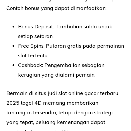
Contoh bonus yang dapat dimanfaatkan:
Bonus Deposit: Tambahan saldo untuk
setiap setoran.
Free Spins: Putaran gratis pada permainan
slot tertentu.
Cashback: Pengembalian sebagian
kerugian yang dialami pemain.
Bermain di situs judi slot online gacor terbaru
2025 togel 4D memang memberikan
tantangan tersendiri, tetapi dengan strategi
yang tepat, peluang kemenangan dapat