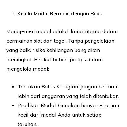
Kelola Modal Bermain dengan Bijak
Manajemen modal adalah kunci utama dalam
permainan slot dan togel. Tanpa pengelolaan
yang baik, risiko kehilangan uang akan
meningkat. Berikut beberapa tips dalam
mengelola modal:
Tentukan Batas Kerugian: Jangan bermain
lebih dari anggaran yang telah ditentukan.
Pisahkan Modal: Gunakan hanya sebagian
kecil dari modal Anda untuk setiap
taruhan.