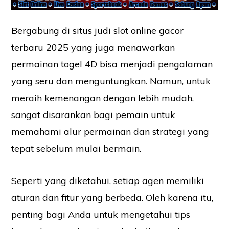
Bergabung di situs judi slot online gacor
terbaru 2025 yang juga menawarkan
permainan togel 4D bisa menjadi pengalaman
yang seru dan menguntungkan. Namun, untuk
meraih kemenangan dengan lebih mudah,
sangat disarankan bagi pemain untuk
memahami alur permainan dan strategi yang
tepat sebelum mulai bermain.
Seperti yang diketahui, setiap agen memiliki
aturan dan fitur yang berbeda. Oleh karena itu,
penting bagi Anda untuk mengetahui tips