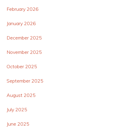
February 2026
January 2026
December 2025
November 2025
October 2025
September 2025
August 2025
July 2025
June 2025