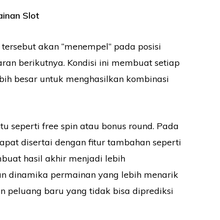
ainan Slot
l tersebut akan “menempel” pada posisi
aran berikutnya. Kondisi ini membuat setiap
ebih besar untuk menghasilkan kombinasi
ntu seperti free spin atau bonus round. Pada
pat disertai dengan fitur tambahan seperti
at hasil akhir menjadi lebih
n dinamika permainan yang lebih menarik
 peluang baru yang tidak bisa diprediksi