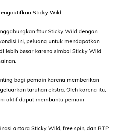
engaktifkan Sticky Wild
nggabungkan fitur Sticky Wild dengan
kondisi ini, peluang untuk mendapatkan
 lebih besar karena simbol Sticky Wild
mainan.
penting bagi pemain karena memberikan
luarkan taruhan ekstra. Oleh karena itu,
ni aktif dapat membantu pemain
asi antara Sticky Wild, free spin, dan RTP