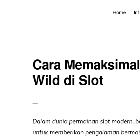
Home
In
Cara Memaksimal
Wild di Slot
Dalam dunia permainan slot modern, be
untuk memberikan pengalaman bermain 