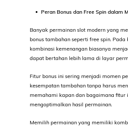
Peran Bonus dan Free Spin dalam M
Banyak permainan slot modern yang me
bonus tambahan seperti free spin. Pada 
kombinasi kemenangan biasanya menjadi
dapat bertahan lebih lama di layar per
Fitur bonus ini sering menjadi momen 
kesempatan tambahan tanpa harus menge
memahami kapan dan bagaimana fitur i
mengoptimalkan hasil permainan.
Memilih permainan yang memiliki kombin