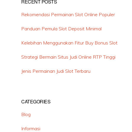
RECENT POSTS
Rekomendasi Permainan Slot Online Populer
Panduan Pemula Slot Deposit Minimal
Kelebihan Menggunakan Fitur Buy Bonus Slot
Strategi Bermain Situs Judi Online RTP Tinggi
Jenis Permainan Judi Slot Terbaru
CATEGORIES
Blog
Informasi