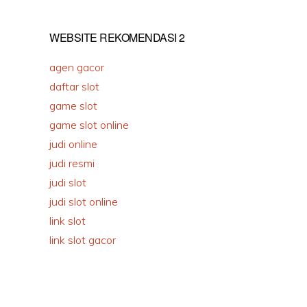
WEBSITE REKOMENDASI 2
agen gacor
daftar slot
game slot
game slot online
judi online
judi resmi
judi slot
judi slot online
link slot
link slot gacor