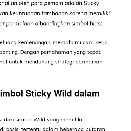
cangkan oleh para pemain adalah Sticky
ikan keuntungan tambahan karena memiliki
ar permainan dibandingkan simbol biasa.
peluang kemenangan, memahami cara kerja
h penting. Dengan pemahaman yang tepat,
timal untuk mendukung strategi permainan
imbol Sticky Wild dalam
i dari simbol Wild yang memiliki
i posisi tertentu dalam beberapa putaran