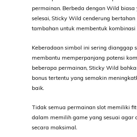
permainan. Berbeda dengan Wild biasa y
selesai, Sticky Wild cenderung bertaha
tambahan untuk membentuk kombinasi
Keberadaan simbol ini sering dianggap
membantu memperpanjang potensi komb
beberapa permainan, Sticky Wild bahka
bonus tertentu yang semakin meningkat
baik.
Tidak semua permainan slot memiliki fitu
dalam memilih game yang sesuai agar 
secara maksimal.