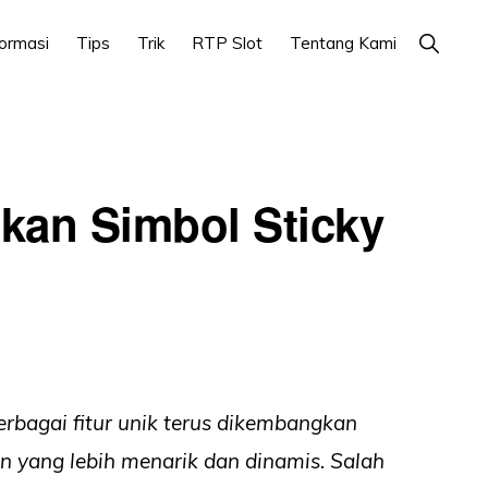
Show
formasi
Tips
Trik
RTP Slot
Tentang Kami
Search
kan Simbol Sticky
rbagai fitur unik terus dikembangkan
yang lebih menarik dan dinamis. Salah