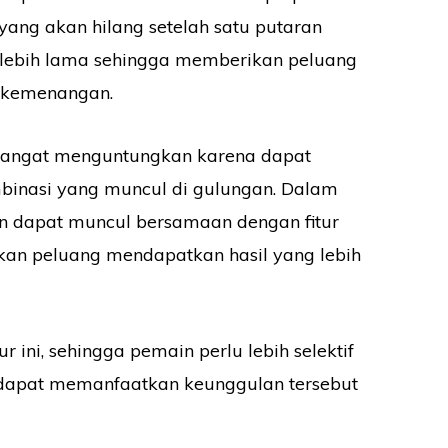
ang akan hilang setelah satu putaran
n lebih lama sehingga memberikan peluang
 kemenangan.
 sangat menguntungkan karena dapat
inasi yang muncul di gulungan. Dalam
n dapat muncul bersamaan dengan fitur
kan peluang mendapatkan hasil yang lebih
r ini, sehingga pemain perlu lebih selektif
dapat memanfaatkan keunggulan tersebut