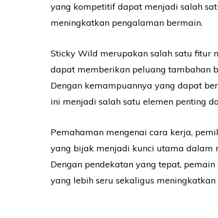
yang kompetitif dapat menjadi salah sat
meningkatkan pengalaman bermain.
Sticky Wild merupakan salah satu fitur
dapat memberikan peluang tambahan b
Dengan kemampuannya yang dapat bertah
ini menjadi salah satu elemen penting da
Pemahaman mengenai cara kerja, pemilih
yang bijak menjadi kunci utama dalam 
Dengan pendekatan yang tepat, pemain
yang lebih seru sekaligus meningkatkan 