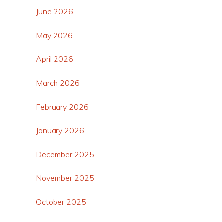
June 2026
May 2026
April 2026
March 2026
February 2026
January 2026
December 2025
November 2025
October 2025