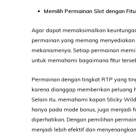
Memilih Permainan Slot dengan Fitu
Agar dapat memaksimalkan keuntungan da
permainan yang memang menyediakan St
mekanismenya. Setiap permainan memili
untuk memahami bagaimana fitur terse
Permainan dengan tingkat RTP yang tingg
karena dianggap memberikan peluang has
Selain itu, memahami kapan Sticky Wil
hanya pada mode bonus, juga menjadi fa
diperhatikan.
Dengan pemilihan permain
menjadi lebih efektif dan menyenangkan