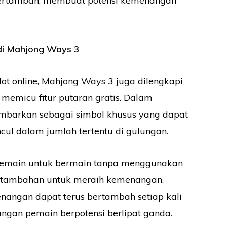
bertambah, membuat potensi kemenangan
 di Mahjong Ways 3
ot online, Mahjong Ways 3 juga dilengkapi
 memicu fitur putaran gratis. Dalam
gambarkan sebagai simbol khusus yang dapat
cul dalam jumlah tertentu di gulungan.
 pemain untuk bermain tanpa menggunakan
 tambahan untuk meraih kemenangan.
nangan dapat terus bertambah setiap kali
angan pemain berpotensi berlipat ganda.