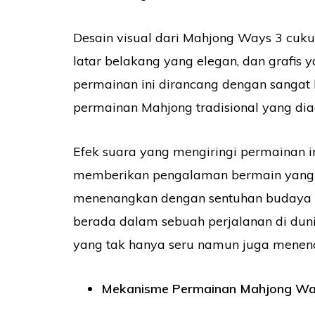
Desain visual dari Mahjong Ways 3 cu
latar belakang yang elegan, dan grafis 
permainan ini dirancang dengan sangat
permainan Mahjong tradisional yang di
Efek suara yang mengiringi permainan 
memberikan pengalaman bermain yan
menenangkan dengan sentuhan budaya o
berada dalam sebuah perjalanan di du
yang tak hanya seru namun juga menen
Mekanisme Permainan Mahjong Wa