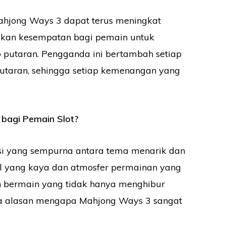
ahjong Ways 3 dapat terus meningkat
rikan kesempatan bagi pemain untuk
p putaran.
Pengganda ini bertambah setiap
 putaran, sehingga setiap kemenangan yang
bagi Pemain Slot?
 yang sempurna antara tema menarik dan
ual yang kaya dan atmosfer permainan yang
 bermain yang tidak hanya menghibur
a alasan mengapa Mahjong Ways 3 sangat