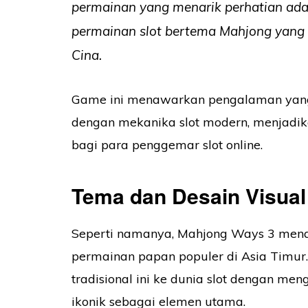
permainan yang menarik perhatian adal
permainan slot bertema Mahjong yang te
Cina.
Game ini menawarkan pengalaman yan
dengan mekanika slot modern, menjadik
bagi para penggemar slot online.
Tema dan Desain Visua
Seperti namanya, Mahjong Ways 3 men
permainan papan populer di Asia Timu
tradisional ini ke dunia slot dengan m
ikonik sebagai elemen utama.