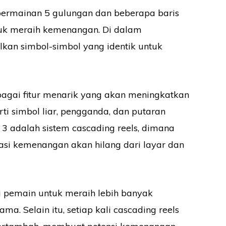
permainan 5 gulungan dan beberapa baris
uk meraih kemenangan. Di dalam
kan simbol-simbol yang identik untuk
agai fitur menarik yang akan meningkatkan
i simbol liar, pengganda, dan putaran
3 adalah sistem cascading reels, dimana
si kemenangan akan hilang dari layar dan
 pemain untuk meraih lebih banyak
. Selain itu, setiap kali cascading reels