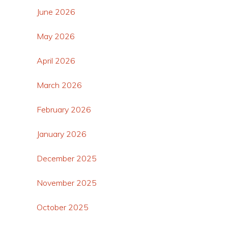
June 2026
May 2026
April 2026
March 2026
February 2026
January 2026
December 2025
November 2025
October 2025