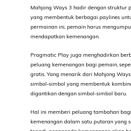
Mahjong Ways 3 hadir dengan struktur 
yang membentuk berbagai paylines unt
permainan ini, pemain harus mengumpul
mendapatkan kemenangan.
Pragmatic Play juga menghadirkan berb
peluang kemenangan bagi pemain, sepert
gratis.
Yang menarik dari Mahjong Ways 
simbol-simbol yang membentuk kombina
digantikan dengan simbol-simbol baru.
Hal ini memberi peluang tambahan bagi
kemenangan dalam satu putaran yang sama