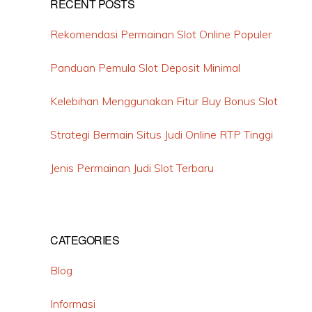
RECENT POSTS
Rekomendasi Permainan Slot Online Populer
Panduan Pemula Slot Deposit Minimal
Kelebihan Menggunakan Fitur Buy Bonus Slot
Strategi Bermain Situs Judi Online RTP Tinggi
Jenis Permainan Judi Slot Terbaru
CATEGORIES
Blog
Informasi