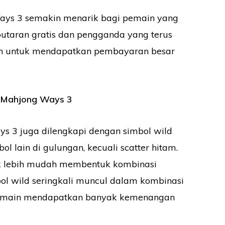
Ways 3 semakin menarik bagi pemain yang
taran gratis dan pengganda yang terus
an untuk mendapatkan pembayaran besar
 Mahjong Ways 3
ys 3 juga dilengkapi dengan simbol wild
l lain di gulungan, kecuali scatter hitam.
k lebih mudah membentuk kombinasi
ol wild seringkali muncul dalam kombinasi
pemain mendapatkan banyak kemenangan