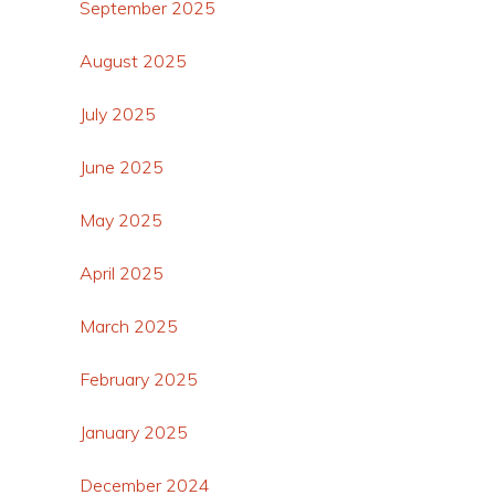
September 2025
August 2025
July 2025
June 2025
May 2025
April 2025
March 2025
February 2025
January 2025
December 2024