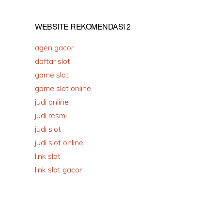
WEBSITE REKOMENDASI 2
agen gacor
daftar slot
game slot
game slot online
judi online
judi resmi
judi slot
judi slot online
link slot
link slot gacor