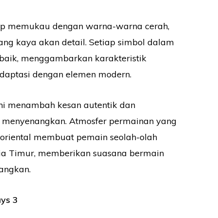
kup memukau dengan warna-warna cerah,
yang kaya akan detail.
Setiap simbol dalam
 baik, menggambarkan karakteristik
adaptasi dengan elemen modern.
ini menambah kesan autentik dan
g menyenangkan.
Atmosfer permainan yang
riental membuat pemain seolah-olah
nia Timur, memberikan suasana bermain
angkan.
ys 3