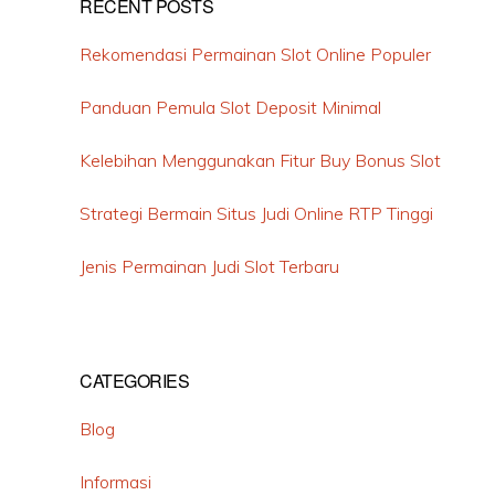
RECENT POSTS
Rekomendasi Permainan Slot Online Populer
Panduan Pemula Slot Deposit Minimal
Kelebihan Menggunakan Fitur Buy Bonus Slot
Strategi Bermain Situs Judi Online RTP Tinggi
Jenis Permainan Judi Slot Terbaru
CATEGORIES
Blog
Informasi