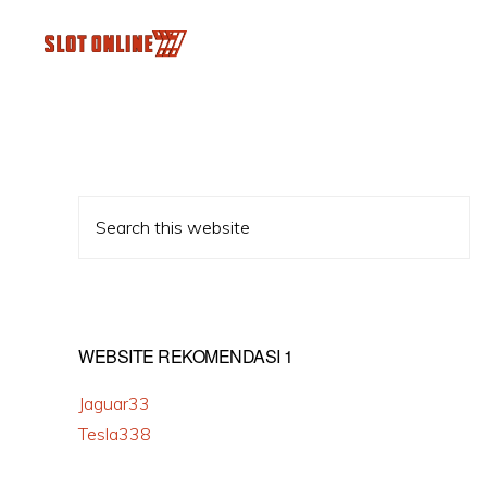
Skip
Skip
Skip
to
to
to
primary
main
primary
SLOT
Pusat
ONLINE
navigation
content
sidebar
777
Info
seputar
Primary
judi
Search
Sidebar
this
Online
website
Indonesia
WEBSITE REKOMENDASI 1
Jaguar33
Tesla338