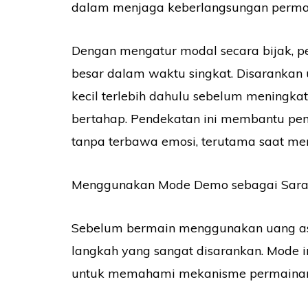
dalam menjaga keberlangsungan perma
Dengan mengatur modal secara bijak, p
besar dalam waktu singkat. Disarankan
kecil terlebih dahulu sebelum meningka
bertahap.
Pendekatan ini membantu pem
tanpa terbawa emosi, terutama saat 
Menggunakan Mode Demo sebagai Sara
Sebelum bermain menggunakan uang a
langkah yang sangat disarankan. Mode
untuk memahami mekanisme permainan 