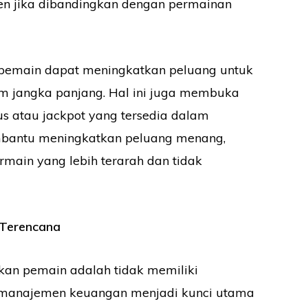
en jika dibandingkan dengan permainan
 pemain dapat meningkatkan peluang untuk
am jangka panjang. Hal ini juga membuka
us atau jackpot yang tersedia dalam
embantu meningkatkan peluang menang,
main yang lebih terarah dan tidak
 Terencana
ukan pemain adalah tidak memiliki
, manajemen keuangan menjadi kunci utama