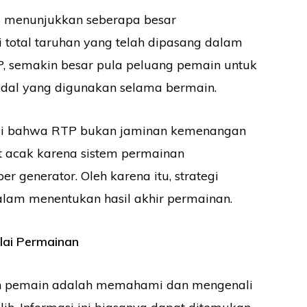
g menunjukkan seberapa besar
total taruhan yang telah dipasang dalam
TP, semakin besar pula peluang pemain untuk
dal yang digunakan selama bermain.
ami bahwa RTP bukan jaminan kemenangan
fat acak karena sistem permainan
enerator. Oleh karena itu, strategi
alam menentukan hasil akhir permainan.
lai Permainan
eh pemain adalah memahami dan mengenali