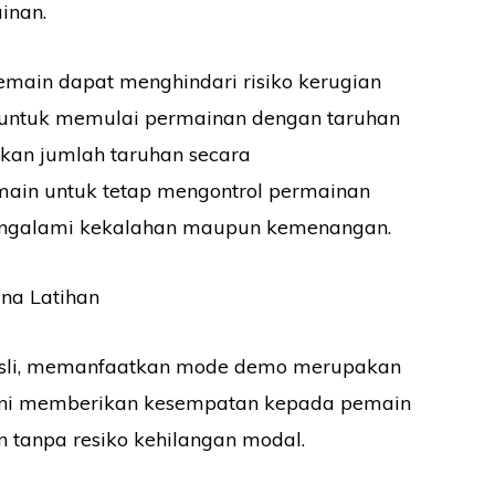
inan.
emain dapat menghindari risiko kerugian
 untuk memulai permainan dengan taruhan
tkan jumlah taruhan secara
ain untuk tetap mengontrol permainan
mengalami kekalahan maupun kemenangan.
na Latihan
sli, memanfaatkan mode demo merupakan
 ini memberikan kesempatan kepada pemain
tanpa resiko kehilangan modal.