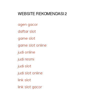
WEBSITE REKOMENDASI 2
agen gacor
daftar slot
game slot
game slot online
judi online
judi resmi
judi slot
judi slot online
link slot
link slot gacor